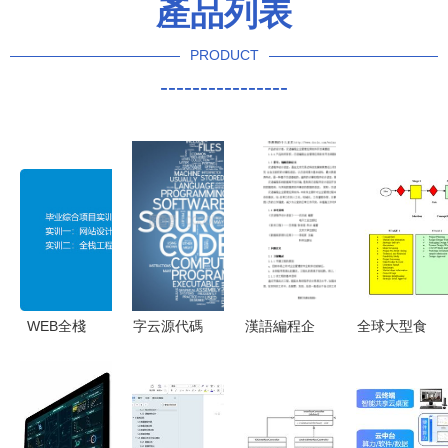
產品列表
PRODUCT
----------------
WEB全棧
字云源代碼
漢語編程企
全球大型食
開發與運營
軟件的設計
業管理應用
品企業研發
工程師 軟
與開發實踐
軟件開發可
程序圖 案
件設計與開
行性研究報
例、軟件設
發的全面演
告（課題報
計與開發路