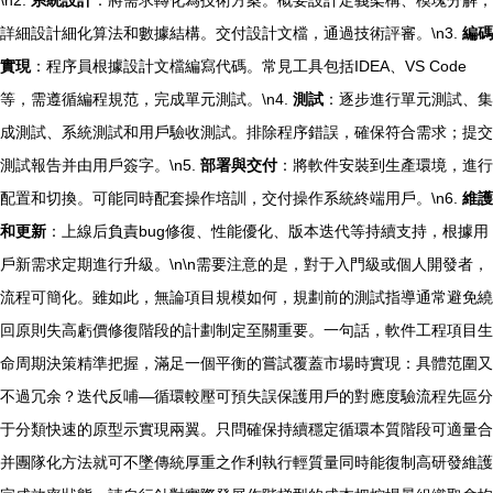
詳細設計細化算法和數據結構。交付設計文檔，通過技術評審。\n3.
編碼
實現
：程序員根據設計文檔編寫代碼。常見工具包括IDEA、VS Code
等，需遵循編程規范，完成單元測試。\n4.
測試
：逐步進行單元測試、集
成測試、系統測試和用戶驗收測試。排除程序錯誤，確保符合需求；提交
測試報告并由用戶簽字。\n5.
部署與交付
：將軟件安裝到生產環境，進行
配置和切換。可能同時配套操作培訓，交付操作系統終端用戶。\n6.
維護
和更新
：上線后負責bug修復、性能優化、版本迭代等持續支持，根據用
戶新需求定期進行升級。\n\n需要注意的是，對于入門級或個人開發者，
流程可簡化。雖如此，無論項目規模如何，規劃前的測試指導通常避免繞
回原則失高虧價修復階段的計劃制定至關重要。一句話，軟件工程項目生
命周期決策精準把握，滿足一個平衡的嘗試覆蓋市場時實現：具體范圍又
不過冗余？迭代反哺—循環較壓可預失誤保護用戶的對應度驗流程先區分
于分類快速的原型示實現兩翼。只問確保持續穩定循環本質階段可適量合
并團隊化方法就可不墜傳統厚重之作利執行輕質量同時能復制高研發維護