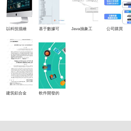
進
告）軟件設
徑
計與開發
以科技描繪
基于數據可
Java抽象工
公司購買
未來 卓爾
視化、大數
廠設計模式
UG軟件 6
軟件的智慧
據與爬蟲的
實戰 從理
個設計人員
城市與智慧
電商商品推
論到練手 –
是否需全部
工廠解決方
薦系統設計
軟件設計與
購買？
案
與實現
開發
建筑鋁合金
軟件開發的
產品CAD軟
普通流程與
件設計與開
稅點解析
發探究