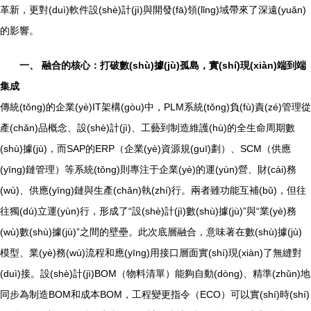
革新，更對(duì)軟件設(shè)計(jì)與開發(fā)領(lǐng)域帶來了深遠(yuǎn)
的影響。
一、 融合的核心：打破數(shù)據(jù)孤島，實(shí)現(xiàn)端到端
集成
傳統(tǒng)的企業(yè)IT架構(gòu)中，PLM系統(tǒng)負(fù)責(zé)管理從
產(chǎn)品概念、設(shè)計(jì)、工藝到制造維護(hù)的全生命周期數
(shù)據(jù)，而SAP的ERP（企業(yè)資源規(guī)劃）、SCM（供應
(yīng)鏈管理）等系統(tǒng)則專注于企業(yè)的運(yùn)營、財(cái)務
(wù)、供應(yīng)鏈與生產(chǎn)執(zhí)行。兩者雖功能互補(bǔ)，但往
往獨(dú)立運(yùn)行，形成了“設(shè)計(jì)數(shù)據(jù)”與“業(yè)務
(wù)數(shù)據(jù)”之間的壁壘。此次底層融合，意味著在數(shù)據(jù)
模型、業(yè)務(wù)流程和應(yīng)用接口層面實(shí)現(xiàn)了無縫對
(duì)接。設(shè)計(jì)BOM（物料清單）能夠自動(dòng)、精準(zhǔn)地
同步為制造BOM和成本BOM，工程變更指令（ECO）可以實(shí)時(shí)